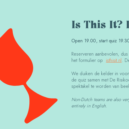
Is This It?
Open 19.00, start quiz 19.3
Reserveren aanbevolen, dus sc
het formulier op
isthisit.nl
. D
We duiken de kelder in voor
de quiz samen met De Risikoo
spektakel te worden van beel
Non-Dutch teams are also ver
entirely in English.