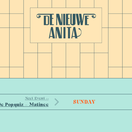
Next Event >>
SUNDAY
 De Popquiz – Matinee