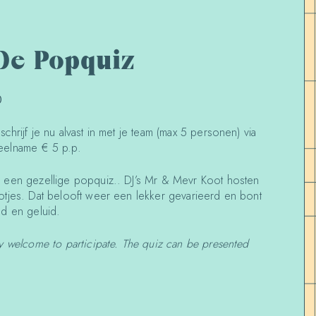
 De Popquiz
0
hrijf je nu alvast in met je team (max 5 personen) via
eelname € 5 p.p.
 een gezellige popquiz.. DJ’s Mr & Mevr Koot hosten
tjes. Dat belooft weer een lekker gevarieerd en bont
d en geluid.
y welcome to participate. The quiz can be presented