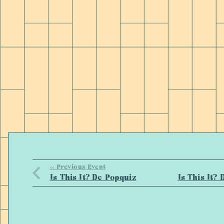
<< Previous Event
Is This It? De Popquiz
Is This It?