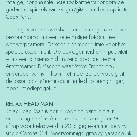
rafelige, nonchalante indie rock-anthems rondom de
gedachtenspinsels van zanger/gitarist en bandoprichter
Cees Paris.
De liedjes voelen kwetsbaar, en toch ergens ook wel
bevreemdend, als een serie mistige foto’s uit een
wegwerpcamera. Dit keer is er meer ruimte voor het
speelse experiment. Die bevlogenheid en impulsiviteit
– als een bliksemschicht razend door de hechte
Amsterdamse DIY-scene waar Steve French ook
onderdeel van is – komt niet meer zo eenvoudig uit
de losse pols. Meer inspanning leidt tot een grilliger,
meer uitgediept geluid..
RELAX HEAD MAN
Relax Head Man is een 4-koppige band die zijn
oorsprong heeft in Amsterdamse duistere jaren 90. De
aftrap voor Relax werd in 2016 gegeven met de vinyl
single Corona Girl. Meerstemmige groovy garagepunk