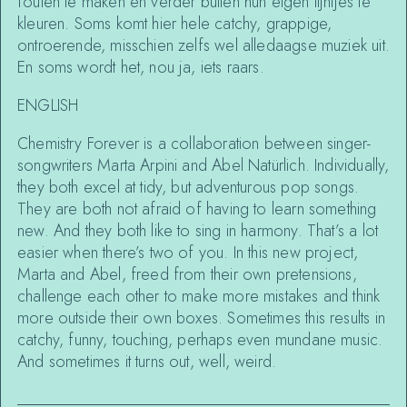
fouten te maken en verder buiten hun eigen lijntjes te
kleuren. Soms komt hier hele catchy, grappige,
ontroerende, misschien zelfs wel alledaagse muziek uit.
En soms wordt het, nou ja, iets raars.
ENGLISH
Chemistry Forever is a collaboration between singer-
songwriters Marta Arpini and Abel Natürlich. Individually,
they both excel at tidy, but adventurous pop songs.
They are both not afraid of having to learn something
new. And they both like to sing in harmony. That’s a lot
easier when there’s two of you. In this new project,
Marta and Abel, freed from their own pretensions,
challenge each other to make more mistakes and think
more outside their own boxes. Sometimes this results in
catchy, funny, touching, perhaps even mundane music.
And sometimes it turns out, well, weird.