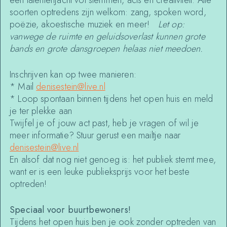
een talentenjacht vol stemmen, acts en creativiteit. Alle
soorten optredens zijn welkom: zang, spoken word,
poëzie, akoestische muziek en meer!
Let op:
vanwege de ruimte en geluidsoverlast kunnen grote
bands en grote dansgroepen helaas niet meedoen.
Inschrijven kan op twee manieren:
* Mail
denisestein@live.nl
* Loop spontaan binnen tijdens het open huis en meld
je ter plekke aan
Twijfel je of jouw act past, heb je vragen of wil je
meer informatie? Stuur gerust een mailtje naar
denisestein@live.nl
En alsof dat nog niet genoeg is: het publiek stemt mee,
want er is een leuke publieksprijs voor het beste
optreden!
Speciaal voor buurtbewoners!
Tijdens het open huis ben je ook zonder optreden van