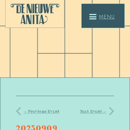
MENU
<< Previous Event
Next Event >>
20230909