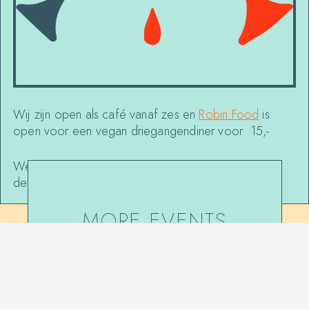
Wij zijn open als café vanaf zes en
Robin Food
is
open voor een vegan driegangendiner voor 15,-
We’re open for drinks, and
Robin Food
serves a
delicious three course meal for 15,-
MORE EVENTS
AT
DE NIEUWE