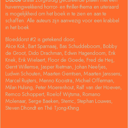
Dubbe
draait zorgvuldig gecureerde platen met een
huiveringwekkend horror- en thriller-thema en uiteraard
is mogelijkheid om het boek in te zien en aan te
schaffen. Alle auteurs zijn aanwezig voor een krabbel
in het boek.
Bloeddorst #2 is getekend door;
Alice Kok, Bart Sparnaaij, Bas Schuddeboom, Bobby
de Groot, Dido Drachman, Edwin Hagendoorn, Erik
Kriek, Erik Wielaert, Floor de Goede, Fred de Heij,
Gerrit Willemse, Jasper Rietman, Johan Neefjes,
Ludwin Schouten, Maarten Gerritsen, Maarten Janssens,
Marcel Ruijters, Menno Kooistra, Michiel Offerman,
Milan Hulsing, Peter Moerenhout, Ralf van der Hoeven,
Remco Schoppert, Roelof Wijtsma, Romano
Molenaar, Serge Baeken, Sterric, Stephan Louwes,
Steven Dhondt en Thé Tjong-Khing.