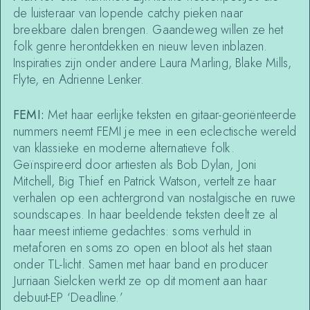
de luisteraar van lopende catchy pieken naar
breekbare dalen brengen. Gaandeweg willen ze het
folk genre herontdekken en nieuw leven inblazen.
Inspiraties zijn onder andere Laura Marling, Blake Mills,
Flyte, en Adrienne Lenker.
FEMI:
Met haar eerlijke teksten en gitaar-georiënteerde
nummers neemt FEMI je mee in een eclectische wereld
van klassieke en moderne alternatieve folk.
Geïnspireerd door artiesten als Bob Dylan, Joni
Mitchell, Big Thief en Patrick Watson, vertelt ze haar
verhalen op een achtergrond van nostalgische en ruwe
soundscapes. In haar beeldende teksten deelt ze al
haar meest intieme gedachtes: soms verhuld in
metaforen en soms zo open en bloot als het staan
onder TL-licht. Samen met haar band en producer
Jurriaan Sielcken werkt ze op dit moment aan haar
debuut-EP ‘Deadline.’