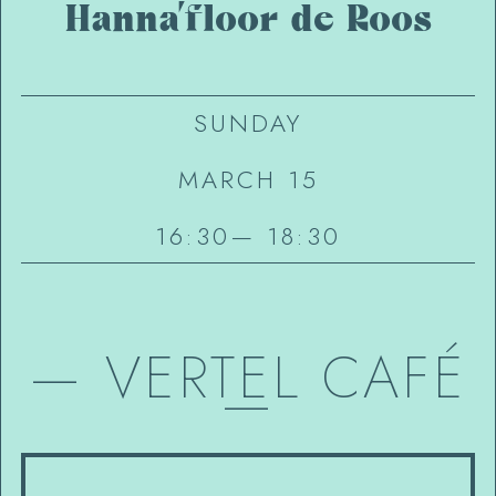
Hanna’floor de Roos
SUNDAY
MARCH 15
16:30
—
18:30
—
VERTEL CAFÉ
—