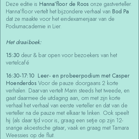
Deze editie is
Hanna’floor de Roos
onze gastverteller.
Hanna’floor vertelt het bijzondere verhaal van
Bod Pa
dat ze maakte voor het eindexamenjaar van de
Podiumacademie in Lier.
Het draaiboek:
15:30
deur & bar open voor bezoekers van het
vertelcafé
16:30-17:10
Leer- en probeerpodium met Casper
Hoenderdos
Voor de pauze doorgaans 2 korte
verhalen. Daarvan vertelt Marin steeds het tweede, en
gaat daarmee de uitdaging aan, om met zijn korte
verhaal het verhaal van eerste verteller en dat van de
verteller na de pauze met elkaar te linken. Ook speelt
hij (als daar tijd voor is, graag een setje op zijn 12-
snarige akoestische gitaar, vaak en graag met Tamara
Weessies op de fluit.