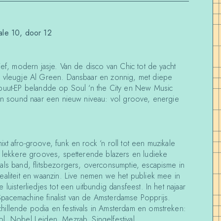
ale 10, door 12
ief, modern jasje. Van de disco van Chic tot de yacht
n vleugje Al Green. Dansbaar en zonnig, met diepe
ebuut-EP belandde op Soul ‘n the City en New Music
hun sound naar een nieuw niveau: vol groove, energie
t afro-groove, funk en rock ‘n roll tot een muzikale
, lekkere grooves, spetterende blazers en ludieke
als band, flitsbezorgers, overconsumptie, escapisme in
ealiteit en waanzin. Live nemen we het publiek mee in
luisterliedjes tot een uitbundig dansfeest. In het najaar
pacemachine finalist van de Amsterdamse Popprijs.
illende podia en festivals in Amsterdam en omstreken:
l, Nobel Leiden, Mezrab, Singelfestival,