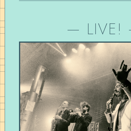
—
LIVE!