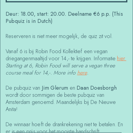
Deur: 18.00, start: 20.00. Deelname €6 p.p. (This
Pubquiz is in Dutch)
Reserveren is niet meer mogelijk, de quiz zit vol.
Vanaf 6 is bij Robin Food Kollektief een vegan
driegangenmaaltijd voor 14,- te krijgen. Informatie
hier.
Starting at 6, Robin Food will serve a vegan three
course meal for 14,-. More info
here
.
De pubquiz van
Jim Glerum
en
Daan Doesborgh
wordt door sommigen de beste pubquiz van
Amsterdam genoemd. Maandelijks bij De Nieuwe
Anita!
De winnaar hoeft de drankrekening niet te betalen. En
er is een prijs voor het mooiste handschrift.