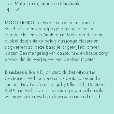
Live:
Moto Troko
,
Jatoch
en
Blaaskaak
DJ: TBA
MOTO TROKO
Het Mokums Toeter en Trommel
Kollektief is een veelkoppige brassband met de
jongste talenten van Amsterdam. Met meer dan een
dubbel dozijn sterke batterij aan jonge blazers en
slagwerkers zal deze band je ongetwijfeld omver
blazen! Een mengeling van dance, funk en house zorgt
ervoor dat de voetjes wel van de vloer moeten!
Blaaskaak
is like a DJ on steroids, but without the
electronics. With only a drum, a baritone sax and a
trumpet, they transform songs by Billie Eilish, De Staat,
ABBA and Paul Elstak to irresistible power anthems that
will move any crowd up, down & round and round.