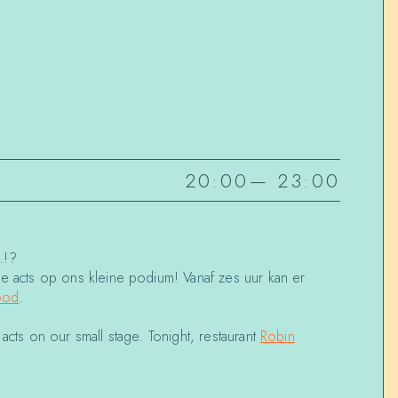
20:00
—
23:00
…!?
he acts op ons kleine podium! Vanaf zes uur kan er
ood
.
acts on our small stage. Tonight, restaurant
Robin