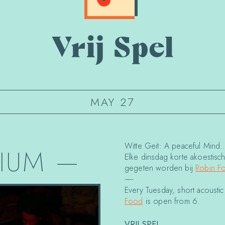
Vrij Spel
MAY 27
Witte Geit: A peaceful Mind
IUM
—
Elke dinsdag korte akoestisc
gegeten worden bij
Robin F
—-
Every Tuesday, short acoustic 
Food
is open from 6.
VRIJ SPEL