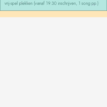
vrij-spel plekken (vanaf 19:30 inschrijven, 1 song pp.)