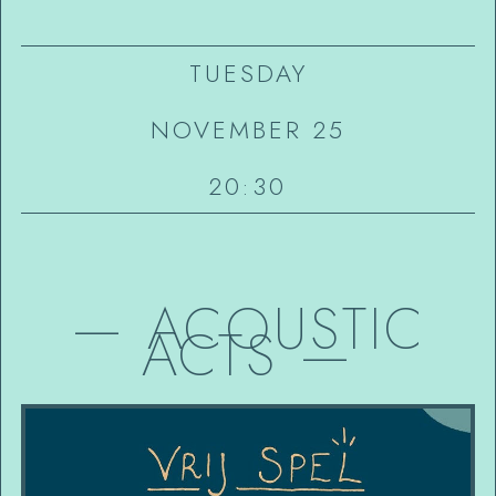
TUESDAY
NOVEMBER 25
20:30
—
ACOUSTIC
ACTS
—