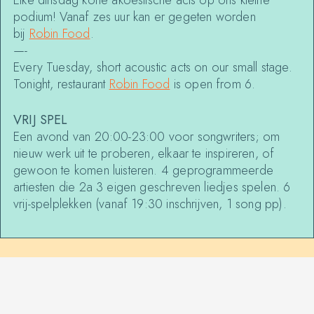
Elke dinsdag korte akoestische acts op ons kleine
podium! Vanaf zes uur kan er gegeten worden
bij
Robin Food
.
—-
Every Tuesday, short acoustic acts on our small stage.
Tonight, restaurant
Robin Food
is open from 6.
VRIJ SPEL
Een avond van 20:00-23:00 voor songwriters; om
nieuw werk uit te proberen, elkaar te inspireren, of
gewoon te komen luisteren. 4 geprogrammeerde
artiesten die 2a 3 eigen geschreven liedjes spelen. 6
vrij-spelplekken (vanaf 19:30 inschrijven, 1 song pp).