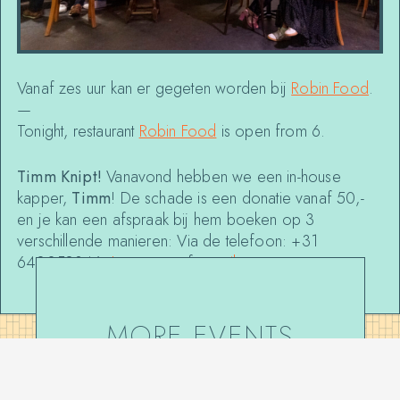
Vanaf zes uur kan er gegeten worden bij
Robin Food
.
—
Tonight, restaurant
Robin Food
is open from 6.
Timm Knipt!
Vanavond hebben we een in-house
kapper,
Timm
! De schade is een donatie vanaf 50,-
en je kan een afspraak bij hem boeken op 3
verschillende manieren:
Via de telefoon: +31
640058346,
Instagram
of
e-mail
.
MORE EVENTS
AT