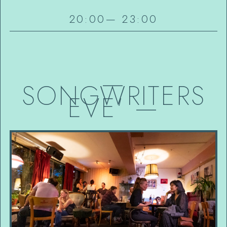
20:00
—
23:00
—
SONGWRITERS
EVE'
—