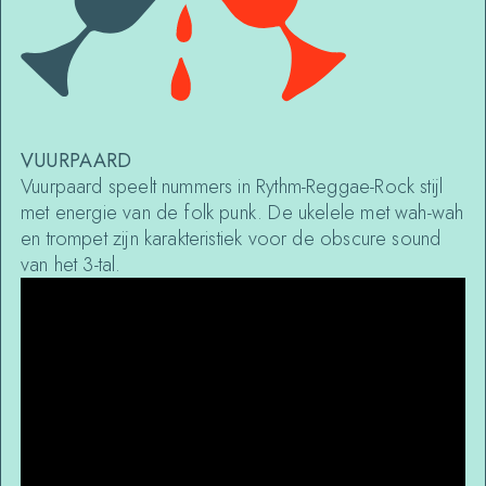
VUURPAARD
Vuurpaard speelt nummers in Rythm-Reggae-Rock stijl
met energie van de folk punk. De ukelele met wah-wah
en trompet zijn karakteristiek voor de obscure sound
van het 3-tal.